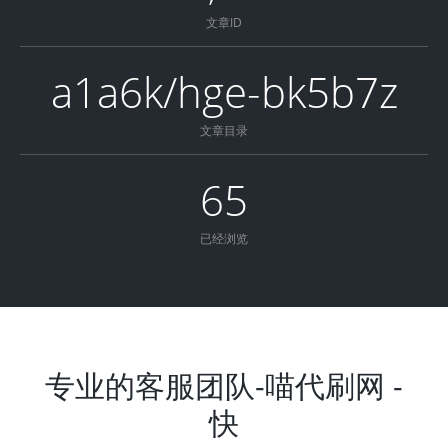
文章ID
a1a6k/hge-bk5b7z
文章目录
65
已经浏览
专业的客服团队-喵代刷网 -
快