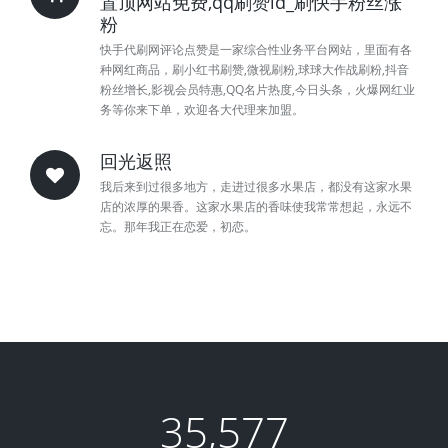
置顶网站免费,qq刷赞id_刷快手粉丝涨
粉
快手代刷网评论点赞是一家综合性业务平台网站，里面有各
种网红商品，刷小红书刷赞,微视刷粉,球球大作战刷粉,抖音
粉丝增长,影视会员特惠,QQ名片热度,今日头条，火爆网红业
务等你来下单，欢迎各大代理来加盟。
回光返照
我后来到过很多地方，走进过很多水果店，都没有这家水果
店的浓厚的果香。这家水果店的香味使我常常想起，永远不
忘。那年我正在恋爱，初恋。
35,577