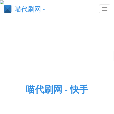
喵代刷网 -
喵代刷网 - 快手
喵代刷网,快手代网站刷业务平台苏苏,1233211快刷
网空间点赞,卡盟平台官网辅助aab