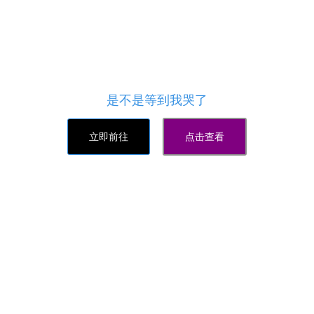
喵代刷网是国内最专业的一家全网最低价业务网站，
同时也是与百度搜狗等常年合作的平台 - 喵代刷网24
小时自助业务下单,主打快手账号涨粉,快手作品双击,
外卖红包福利,影视会员特惠,美拍账号运营,QQ群成员
扩充,是一款能在线无需注册购买的业务网站,期待与
您的合作！
是不是等到我哭了
立即前往
点击查看